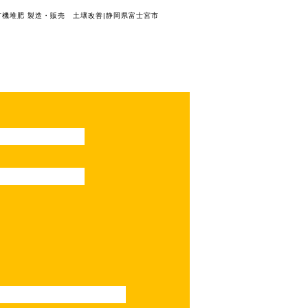
有機堆肥 製造・販売 土壌改善|静岡県富士宮市